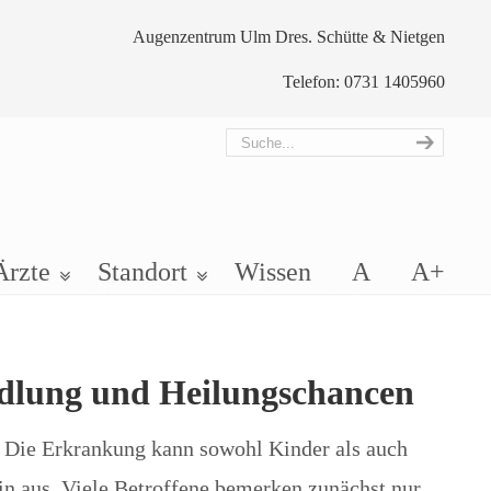
Augenzentrum Ulm Dres. Schütte & Nietgen
Telefon: 0731 1405960
Ärzte
Standort
Wissen
A
A+
ndlung und Heilungschancen
n. Die Erkrankung kann sowohl Kinder als auch
in aus. Viele Betroffene bemerken zunächst nur,